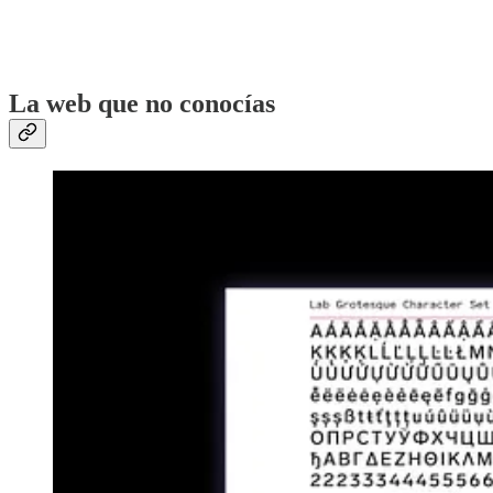
‏‏‎ ‎
‏‏‎ ‎
La web que no conocías