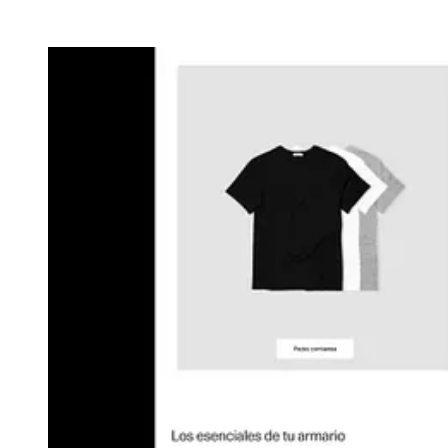
‏‏‎ ‎