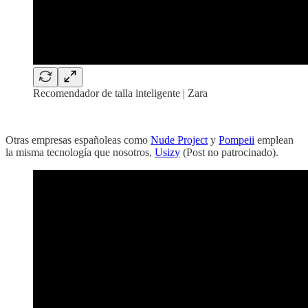
Recomendador de talla inteligente | Zara
‏‏‎ ‎
‏‏Otras empresas españoleas como
Nude Project
y
Pompeii
emplean
la misma tecnología que nosotros,
Usizy
(Post no patrocinado).