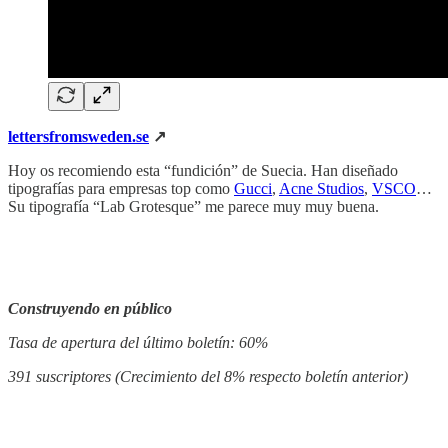
lettersfromsweden.se
‎ ↗
Hoy os recomiendo esta “fundición” de Suecia. Han diseñado
tipografías para empresas top como
Gucci
,
Acne Studios
,
VSCO
…
Su tipografía “Lab Grotesque” me parece muy muy buena.
‏‏‎ ‎
‏‏‎ ‎
Construyendo en público
Tasa de apertura del último boletín: 60%
391 suscriptores (Crecimiento del 8% respecto boletín anterior)
‏‏‎ ‎
‏‏‎ ‎‏‏‎ ‎