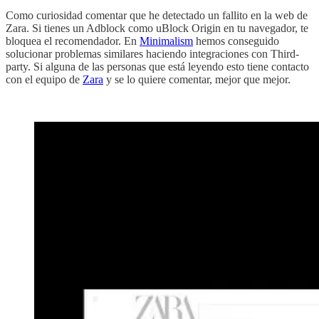
Como curiosidad comentar que he detectado un fallito en la web de
Zara. Si tienes un Adblock como uBlock Origin en tu navegador, te
bloquea el recomendador. En
Minimalism
hemos conseguido
solucionar problemas similares haciendo integraciones con Third-
party. Si alguna de las personas que está leyendo esto tiene contacto
con el equipo de
Zara
y se lo quiere comentar, mejor que mejor.‏‏‎ ‎
‏‏‎ ‎