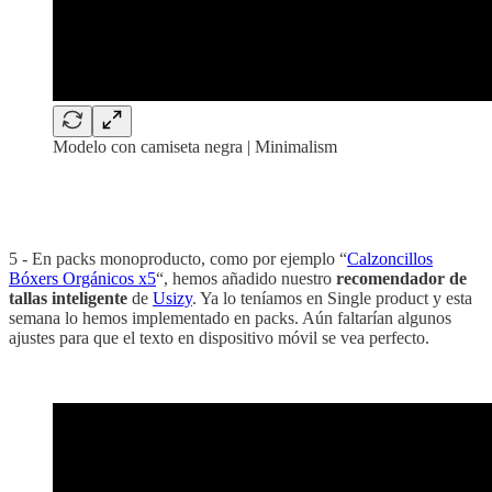
Modelo con camiseta negra | Minimalism
‏‏‎ ‎
‏‏‎ ‎
5 - En packs monoproducto, como por ejemplo “
Calzoncillos
Bóxers Orgánicos x5
“, hemos añadido nuestro
recomendador de
tallas
inteligente
de
Usizy
. Ya lo teníamos en Single product y esta
semana lo hemos implementado en packs. Aún faltarían algunos
ajustes para que el texto en dispositivo móvil se vea perfecto.
‏‏‎ ‏‏‎ ‎