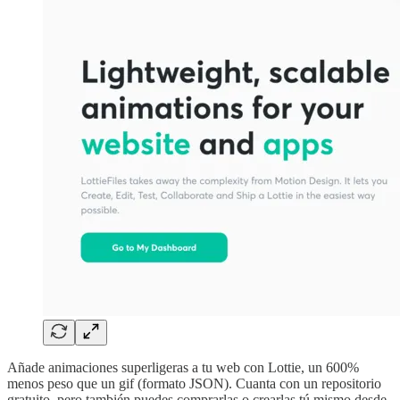
Añade animaciones superligeras a tu web con Lottie, un 600%
menos peso que un gif (formato JSON). Cuanta con un repositorio
gratuito, pero también puedes comprarlas o crearlas tú mismo desde