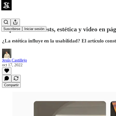
Repositorio de tests, estética y video en p
Suscribirse
Iniciar sesión
¿La estética influye en la usabilidad? El artículo const
Jesús Castillejo
oct 17, 2022
Compartir