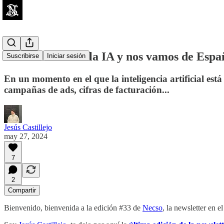
Decimos adiós a la IA y nos vamos de Espa
Suscribirse
Iniciar sesión
En un momento en el que la inteligencia artificial es
campañas de ads, cifras de facturación...
Jesús Castillejo
may 27, 2024
7
2
Compartir
Bienvenido, bienvenida a la edición #33 de
Necso
, la newsletter en