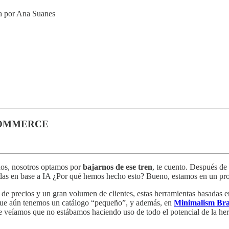
da por Ana Suanes
ECOMMERCE
dos, nosotros optamos por
bajarnos de ese tren
, te cuento. Después d
zadas en base a IA ¿Por qué hemos hecho esto? Bueno, estamos en un pr
 de precios y un gran volumen de clientes, estas herramientas basadas en
 que aún tenemos un catálogo “pequeño”, y además, en
Minimalism Br
que veíamos que no estábamos haciendo uso de todo el potencial de la he