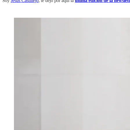
Soy
Jesús Castillejo
, te dejo por aquí la
última edición de la newslet
‏‏‎‎ ‎‏‏‎ ‎‏‏‎‎ ‎